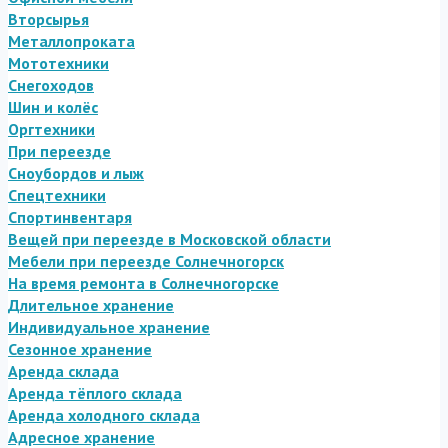
Вторсырья
Металлопроката
Мототехники
Снегоходов
Шин и колёс
Оргтехники
При переезде
Сноубордов и лыж
Спецтехники
Спортинвентаря
Вещей при переезде в Московской области
Мебели при переезде Солнечногорск
На время ремонта в Солнечногорске
Длительное хранение
Индивидуальное хранение
Сезонное хранение
Аренда склада
Аренда тёплого склада
Аренда холодного склада
Адресное хранение