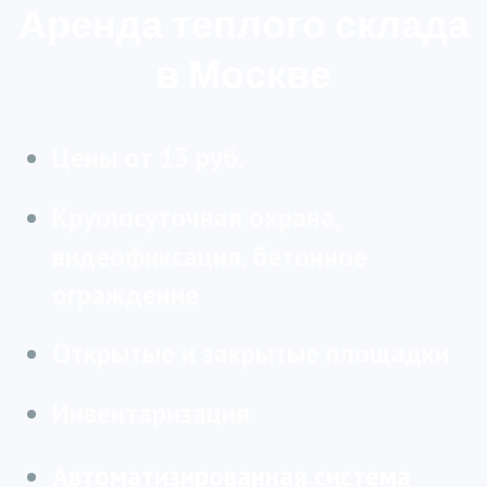
Аренда теплого склада
в Москве
Цены от 13 руб.
Круглосуточная охрана,
видеофиксация, бетонное
ограждение
Открытые и закрытые площадки
Инвентаризация
Автоматизированная система