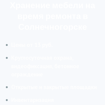
Хранение мебели на
время ремонта в
Солнечногорске
Цены от 13 руб.
Круглосуточная охрана,
видеофиксация, бетонное
ограждение
Открытые и закрытые площадки
Инвентаризация