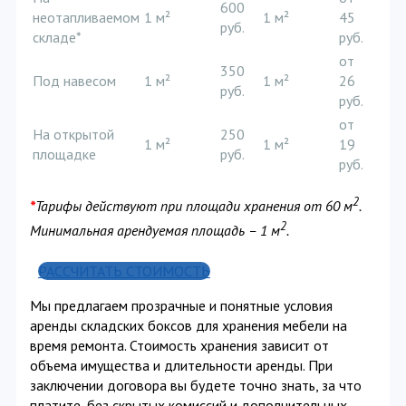
600
неотапливаемом
1 м²
1 м²
45
руб.
складе*
руб.
от
350
Под навесом
1 м²
1 м²
26
руб.
руб.
от
На открытой
250
1 м²
1 м²
19
площадке
руб.
руб.
2
*
Тарифы действуют при площади хранения от 60 м
.
2
Минимальная арендуемая площадь – 1 м
.
РАССЧИТАТЬ СТОИМОСТЬ
Мы предлагаем прозрачные и понятные условия
аренды складских боксов для хранения мебели на
время ремонта. Стоимость хранения зависит от
объема имущества и длительности аренды. При
заключении договора вы будете точно знать, за что
платите, без скрытых комиссий и дополнительных